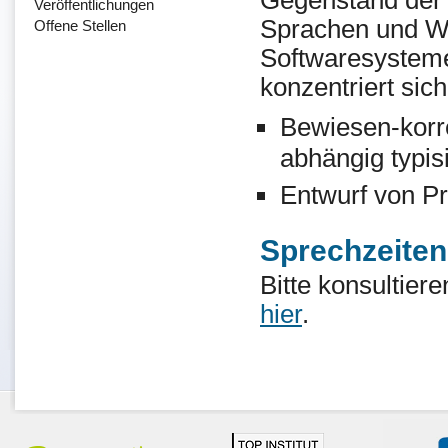
Gegenstand der 
Veröffentlichungen
Sprachen und W
Offene Stellen
Softwaresystem
konzentriert sic
Bewiesen-korr
abhängig typis
Entwurf von P
Sprechzeiten
Bitte konsultier
hier
.